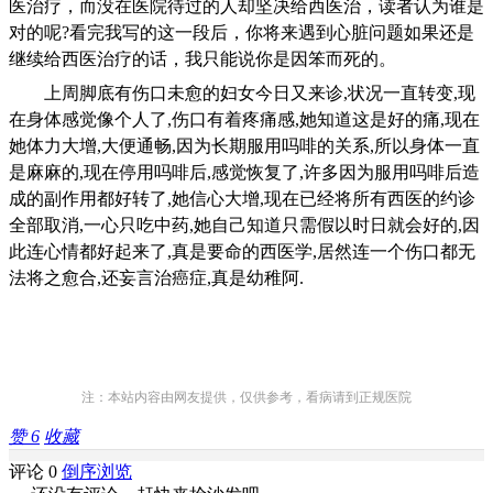
医治疗，而没在医院待过的人却坚决给西医治，读者认为谁是
对的呢
?
看完我写的这一段后，你将来遇到心脏问题如果还是
继续给西医治疗的话，我只能说你是因笨而死的。
上周脚底有伤口未愈的妇女今日又来诊
,
状况一直转变
,
现
在身体感觉像个人了
,
伤口有着疼痛感
,
她知道这是好的痛
,
现在
她体力大增
,
大便通畅
,
因为长期服用吗啡的关系
,
所以身体一直
是麻麻的
,
现在停用吗啡后
,
感觉恢复了
,
许多因为服用吗啡后造
成的副作用都好转了
,
她信心大增
,
现在已经将所有西医的约诊
全部取消
,
一心只吃中药
,
她自己知道只需假以时日就会好的
,
因
此连心情都好起来了
,
真是要命的西医学
,
居然连一个伤口都无
法将之愈合
,
还妄言治癌症
,
真是幼稚阿
.
注：本站内容由网友提供，仅供参考，看病请到正规医院
赞
6
收藏
评论 0
倒序浏览