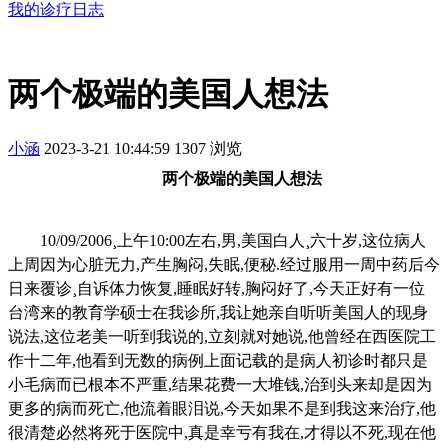
我的诊疗日志
两个极端的美国人想法
小涵
2023-3-21 10:44:59
1307 浏览
两个极端的美国人想法
10/09/2006¸
上午
10:00
左右
,
男
,
美国白人
¸六十岁
,
这位病人
上周因为心脏无力
,
产生胸闷
,
失眠
,
便秘
.
经过服用一周中药后今
日来覆诊
¸自诉体力恢复
,
睡眠好转
,
胸闷好了
,
今天正好有一位
台湾来的教育学硕士在我诊所
,
我让她亲自听听美国人的现身
说法
,
这位老美一听到我说的
,
立刻就对她说
,
他曾经在西医院工
作十二年
,
他看到无数的病例上面记载的是病人初诊时都只是
小毛病而已根本不严重
,
结果花费一大堆钱
,
治到头来却是因为
更多的病而死亡
,
他流着眼泪说
,
今天如果不是到我这来治疗
,
他
很清楚必然将死于医院中
,
真是幸亏有我在
,
才得以不死
,
现在他