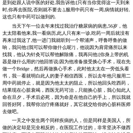
是到处跟人说中医的好处
,
我告诉他
:[
只有当你觉得这一天到来
时
,
你再去医院
,
否则就不要去
.],
服用中药只有一周
,
病情就好转
,
这也只有中药可以做到的
.
当天下午一位去年来找过我治疗糖尿病的病患
,56
岁，他
太太陪着他来
,
我一看病历
,
此人只有来一诊
,
吃药一周后就没有
再来过我这了
,
他一进门我就听到一个帮浦声，呼鲁呼鲁的做
响，我问他
:[
我可以帮你做什么呢
?]
，他说因为肩背痛所以来
找我，他认为针灸可以帮他解除痛，我再问他
:[
你身上带的机
器是做什么用的
?]
他回答说
:
因为他准备接受换心手术，现在先
做一个
Bridge
，然后再做换心手术，此时他太太在一旁低头看
书，我ㄧ看就明白此人的妻子相信西医，所以去年他只服用二
周中药就停止，就是因为他太太的阻止，所以他回头吃西药，
结果现在心脏衰竭，西医无药可治，只能换心脏，我心知此人
命在旦夕，手术后必死，因为命是在他自己的手上，所以我就
回答好阿，我帮你治疗疼痛就好，其它就交给你的心脏科医师
去做吧。
一天之中发生两个同样疾病的人，但是同样是美国人，所
做的决定却是完全相反的，在医院工作过的，非常坚决不做西